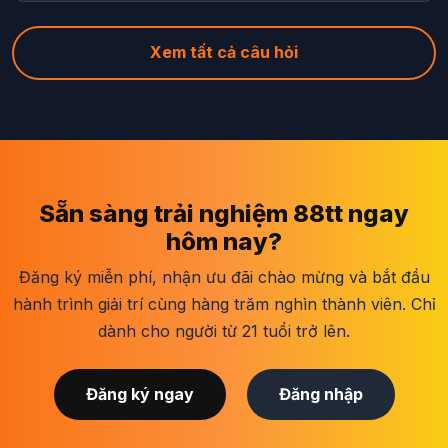
Xem tất cả câu hỏi
Sẵn sàng trải nghiệm 88tt ngay
hôm nay?
Đăng ký miễn phí, nhận ưu đãi chào mừng và bắt đầu
hành trình giải trí cùng hàng trăm nghìn thành viên. Chỉ
dành cho người từ 21 tuổi trở lên.
Đăng ký ngay
Đăng nhập