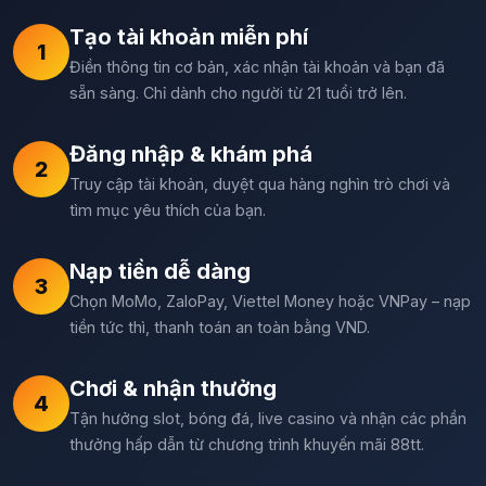
Tạo tài khoản miễn phí
1
Điền thông tin cơ bản, xác nhận tài khoản và bạn đã
sẵn sàng. Chỉ dành cho người từ 21 tuổi trở lên.
Đăng nhập & khám phá
2
Truy cập tài khoản, duyệt qua hàng nghìn trò chơi và
tìm mục yêu thích của bạn.
Nạp tiền dễ dàng
3
Chọn MoMo, ZaloPay, Viettel Money hoặc VNPay – nạp
tiền tức thì, thanh toán an toàn bằng VND.
Chơi & nhận thưởng
4
Tận hưởng slot, bóng đá, live casino và nhận các phần
thưởng hấp dẫn từ chương trình khuyến mãi 88tt.