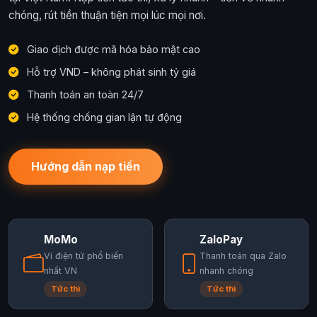
chóng, rút tiền thuận tiện mọi lúc mọi nơi.
Giao dịch được mã hóa bảo mật cao
Hỗ trợ VND – không phát sinh tỷ giá
Thanh toán an toàn 24/7
Hệ thống chống gian lận tự động
Hướng dẫn nạp tiền
MoMo
ZaloPay
Ví điện tử phổ biến
Thanh toán qua Zalo
nhất VN
nhanh chóng
Tức thì
Tức thì