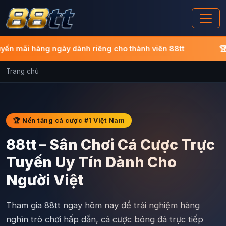
nh riêng cho thành viên 88tt
🏆 Chương trình VIP đặ
Trang chủ
🏆 Nền tảng cá cược #1 Việt Nam
88tt – Sân Chơi Cá Cược Trực
Tuyến Uy Tín Dành Cho
Người Việt
Tham gia 88tt ngay hôm nay để trải nghiệm hàng
nghìn trò chơi hấp dẫn, cá cược bóng đá trực tiếp