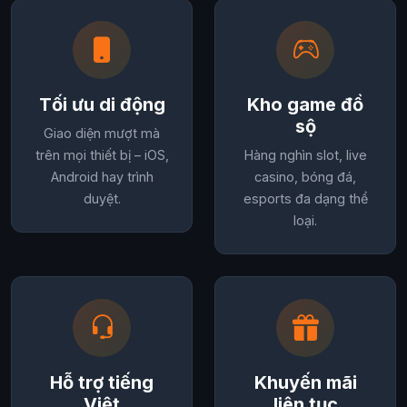
Tối ưu di động
Kho game đồ
sộ
Giao diện mượt mà
trên mọi thiết bị – iOS,
Hàng nghìn slot, live
Android hay trình
casino, bóng đá,
duyệt.
esports đa dạng thể
loại.
Hỗ trợ tiếng
Khuyến mãi
Việt
liên tục