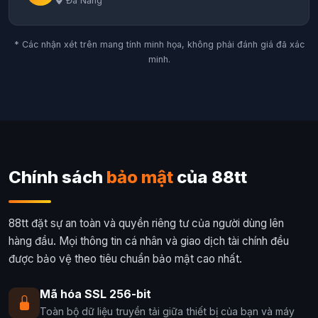
Đà Nẵng
* Các nhận xét trên mang tính minh họa, không phải đánh giá đã xác
minh.
Chính sách
bảo mật
của 88tt
88tt đặt sự an toàn và quyền riêng tư của người dùng lên
hàng đầu. Mọi thông tin cá nhân và giao dịch tài chính đều
được bảo vệ theo tiêu chuẩn bảo mật cao nhất.
Mã hóa SSL 256-bit
Toàn bộ dữ liệu truyền tải giữa thiết bị của bạn và máy