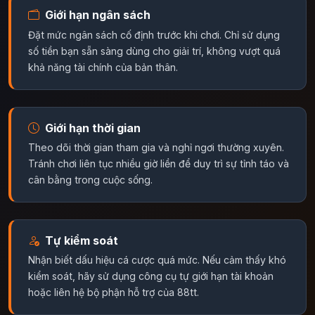
Giới hạn ngân sách
Đặt mức ngân sách cố định trước khi chơi. Chỉ sử dụng
số tiền bạn sẵn sàng dùng cho giải trí, không vượt quá
khả năng tài chính của bản thân.
Giới hạn thời gian
Theo dõi thời gian tham gia và nghỉ ngơi thường xuyên.
Tránh chơi liên tục nhiều giờ liền để duy trì sự tỉnh táo và
cân bằng trong cuộc sống.
Tự kiểm soát
Nhận biết dấu hiệu cá cược quá mức. Nếu cảm thấy khó
kiểm soát, hãy sử dụng công cụ tự giới hạn tài khoản
hoặc liên hệ bộ phận hỗ trợ của 88tt.