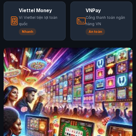
Viettel Money
VNPay
Ví Viettel tiện lợi toàn
Cổng thanh toán ngân
quốc
hàng VN
Nhanh
An toàn