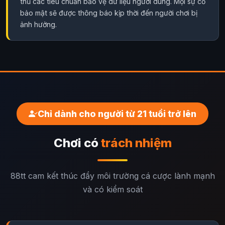
thủ các tiêu chuẩn bảo vệ dữ liệu người dùng. Mọi sự cố
bảo mật sẽ được thông báo kịp thời đến người chơi bị
ảnh hưởng.
Chỉ dành cho người từ 21 tuổi trở lên
Chơi có
trách nhiệm
88tt cam kết thúc đẩy môi trường cá cược lành mạnh
và có kiểm soát