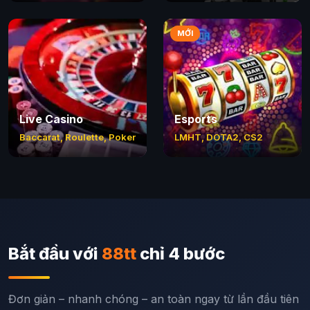
MỚI
Live Casino
Esports
Baccarat, Roulette, Poker
LMHT, DOTA2, CS2
Bắt đầu với
88tt
chỉ 4 bước
Đơn giản – nhanh chóng – an toàn ngay từ lần đầu tiên