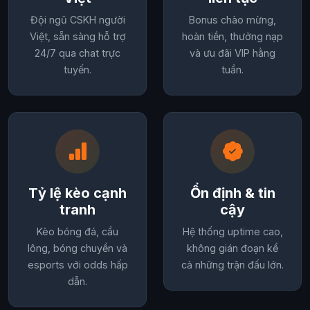
Đội ngũ CSKH người
Bonus chào mừng,
Việt, sẵn sàng hỗ trợ
hoàn tiền, thưởng nạp
24/7 qua chat trực
và ưu đãi VIP hằng
tuyến.
tuần.
Tỷ lệ kèo cạnh
Ổn định & tin
tranh
cậy
Kèo bóng đá, cầu
Hệ thống uptime cao,
lông, bóng chuyền và
không gián đoạn kể
esports với odds hấp
cả những trận đấu lớn.
dẫn.